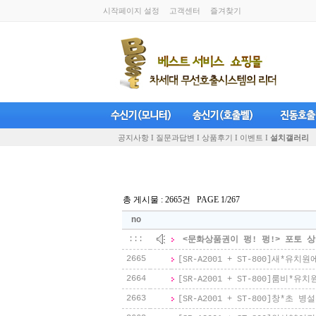
시작페이지 설정
고객센터
즐겨찾기
공지사항 I
질문과답변 I
상품후기 I
이벤트 I
설치갤러리
총 게시물 : 2665건 PAGE 1/267
no
:::
<문화상품권이 펑! 펑!> 포토 
2665
[SR-A2001 + ST-800]
새*유치원
2664
[SR-A2001 + ST-800]
룸비*유치
2663
[SR-A2001 + ST-800]
창*초 병