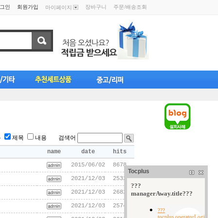
그인
회원가입
장바구니
주문/배송조회
마이페이지
름
제목
내용 검색어
name
date
hits
2015/06/02
8678
Tocplus
2021/12/03
2532
2021/12/03
2682
2021/12/03
2574