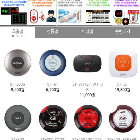
호출벨
진동벨
비상벨
순번대기
ST-300S
ST-A1
ST-W1/ST-W1-2
ST-E1
9,500원
6,700원
B
19,800원
11,000원