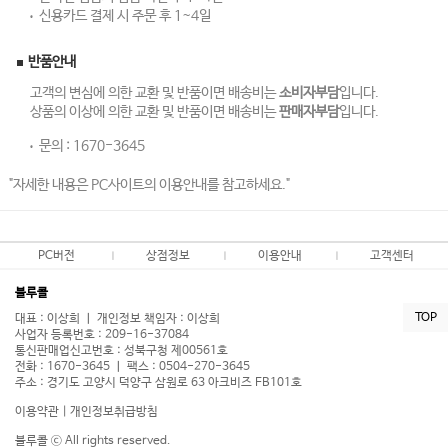
신용카드 결제 시 주문 후 1~4일
반품안내
고객의 변심에 의한 교환 및 반품이면 배송비는
소비자부담
입니다.
상품의 이상에 의한 교환 및 반품이면 배송비는
판매자부담
입니다.
문의 :
1670-3645
"자세한 내용은 PC사이트의 이용안내를 참고하세요."
PC버전
상점정보
이용안내
고객센터
블루콜
TOP
대표 : 이상희 ㅣ 개인정보 책임자 : 이상희
사업자 등록번호 : 209-16-37084
통신판매업신고번호 : 성북구청 제00561호
전화 : 1670-3645 ㅣ 팩스 : 0504-270-3645
주소 : 경기도 고양시 덕양구 삼원로 63 아크비즈 FB101호
이용약관
|
개인정보취급방침
블루콜 ⓒ All rights reserved.