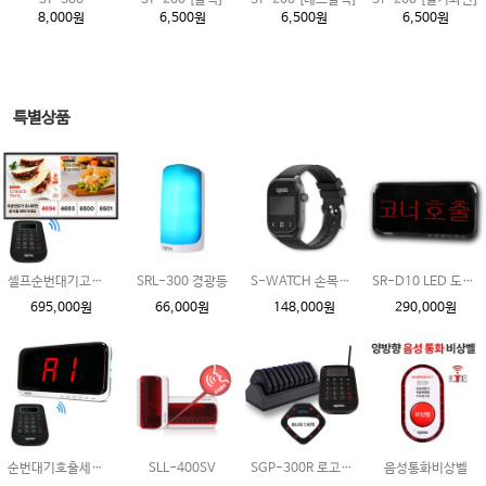
ST-300
ST-200 [블랙]
ST-200 [레드블랙]
ST-200 [밀키와인]
8,000원
6,500원
6,500원
6,500원
특별상품
셀프순번대기고객호출세트
SRL-300 경광등
S-WATCH 손목페이저
SR-D10 LED 도트 모니터
695,000원
66,000원
148,000원
290,000원
순번대기호출세트_수신기선택형
SLL-400SV
SGP-300R 로고스티커무료
음성통화비상벨