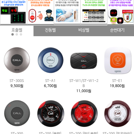
호출벨
진동벨
비상벨
순번대기
ST-300S
ST-A1
ST-W1/ST-W1-2
ST-E1
9,500원
6,700원
B
19,800원
11,000원